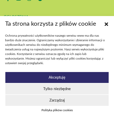
OGŁOSZENIA
KONTAKT
Ta strona korzysta z plików cookie
POBIERZ
BIP
Ochrona prywatności użytkowników naszego serwisu www ma dla nas
DEKLARACJA DOSTĘPNOŚCI
bardzo duże znaczenie. Ograniczamy wykorzystanie i zbieranie informacji o
DOSTĘPNOŚĆ WYDARZEŃ
użytkownikach serwisu do niezbędnego minimum wymaganego do
świadczenia usług na najwyższym poziomie. Nasz serwis wykorzystuje pliki
cookies. Korzystanie z serwisu oznacza zgodę na ich zapis lub
wykorzystanie. Możesz ograniczyć lub wyłączyć pliki cookies korzystając z
ustawień swojej przeglądarki.
Akceptuję
Tylko niezbędne
Estrada Poznańska 2026
Polityka plików cookies
Polityka prywatności i RODO
Deklaracja dostępności
Zarządzaj
Dostępność wydarzeń
Cyberbezpieczeństwo
Polityka plików cookies