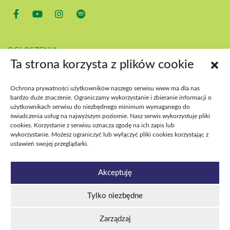
OGŁOSZENIA
KONTAKT
Ta strona korzysta z plików cookie
POBIERZ
BIP
Ochrona prywatności użytkowników naszego serwisu www ma dla nas
DEKLARACJA DOSTĘPNOŚCI
bardzo duże znaczenie. Ograniczamy wykorzystanie i zbieranie informacji o
DOSTĘPNOŚĆ WYDARZEŃ
użytkownikach serwisu do niezbędnego minimum wymaganego do
świadczenia usług na najwyższym poziomie. Nasz serwis wykorzystuje pliki
cookies. Korzystanie z serwisu oznacza zgodę na ich zapis lub
wykorzystanie. Możesz ograniczyć lub wyłączyć pliki cookies korzystając z
ustawień swojej przeglądarki.
Akceptuję
Tylko niezbędne
Estrada Poznańska 2026
Polityka plików cookies
Polityka prywatności i RODO
Deklaracja dostępności
Zarządzaj
Dostępność wydarzeń
Cyberbezpieczeństwo