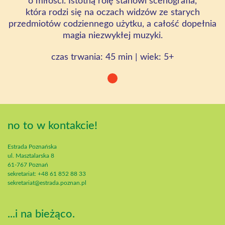
o miłości. Istotną rolę stanowi scenografia,
która rodzi się na oczach widzów ze starych
przedmiotów codziennego użytku, a całość dopełnia
magia niezwykłej muzyki.
czas trwania: 45 min | wiek: 5+
no to w kontakcie!
Estrada Poznańska
ul. Masztalarska 8
61-767 Poznań
sekretariat: +48 61 852 88 33
sekretariat@estrada.poznan.pl
...i na bieżąco.