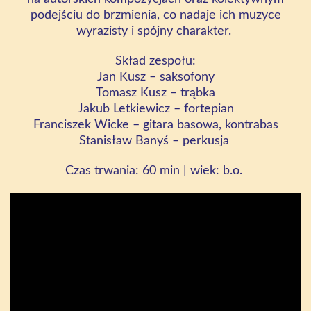
podejściu do brzmienia, co nadaje ich muzyce
wyrazisty i spójny charakter.
Skład zespołu:
Jan Kusz – saksofony
Tomasz Kusz – trąbka
Jakub Letkiewicz – fortepian
Franciszek Wicke – gitara basowa, kontrabas
Stanisław Banyś – perkusja
Czas trwania:
60
min
| wiek:
b.o
.