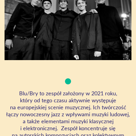
Blu/Bry to zespół założony w 2021 roku,
który od tego czasu aktywnie występuje
na europejskiej scenie muzycznej. Ich twórczość
łączy nowoczesny jazz z wpływami muzyki ludowej,
a także elementami muzyki klasycznej
i elektronicznej. Zespół koncentruje się
na autorskich kompozycjach oraz kolektywnym