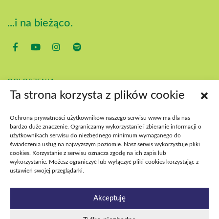
...i na bieżąco.
OGŁOSZENIA
KONTAKT
Ta strona korzysta z plików cookie
POBIERZ
BIP
Ochrona prywatności użytkowników naszego serwisu www ma dla nas
DEKLARACJA DOSTĘPNOŚCI
bardzo duże znaczenie. Ograniczamy wykorzystanie i zbieranie informacji o
DOSTĘPNOŚĆ WYDARZEŃ
użytkownikach serwisu do niezbędnego minimum wymaganego do
świadczenia usług na najwyższym poziomie. Nasz serwis wykorzystuje pliki
cookies. Korzystanie z serwisu oznacza zgodę na ich zapis lub
wykorzystanie. Możesz ograniczyć lub wyłączyć pliki cookies korzystając z
ustawień swojej przeglądarki.
Akceptuję