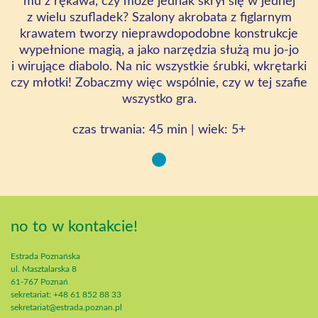
mu z rękawa, czy może jednak skrył się w jednej
z wielu szufladek? Szalony akrobata z figlarnym
krawatem tworzy nieprawdopodobne konstrukcje
wypełnione magią, a jako narzędzia służą mu jo-jo
i wirujące diabolo. Na nic wszystkie śrubki, wkrętarki
czy młotki! Zobaczmy więc wspólnie, czy w tej szafie
wszystko gra.
czas trwania: 45 min | wiek: 5+
no to w kontakcie!
Estrada Poznańska
ul. Masztalarska 8
61-767 Poznań
sekretariat: +48 61 852 88 33
sekretariat@estrada.poznan.pl