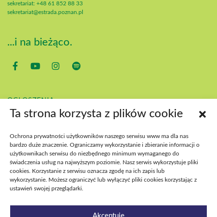
sekretariat: +48 61 852 88 33
sekretariat@estrada.poznan.pl
...i na bieżąco.
OGŁOSZENIA
KONTAKT
Ta strona korzysta z plików cookie
POBIERZ
BIP
Ochrona prywatności użytkowników naszego serwisu www ma dla nas
DEKLARACJA DOSTĘPNOŚCI
bardzo duże znaczenie. Ograniczamy wykorzystanie i zbieranie informacji o
DOSTĘPNOŚĆ WYDARZEŃ
użytkownikach serwisu do niezbędnego minimum wymaganego do
świadczenia usług na najwyższym poziomie. Nasz serwis wykorzystuje pliki
cookies. Korzystanie z serwisu oznacza zgodę na ich zapis lub
wykorzystanie. Możesz ograniczyć lub wyłączyć pliki cookies korzystając z
ustawień swojej przeglądarki.
Akceptuję