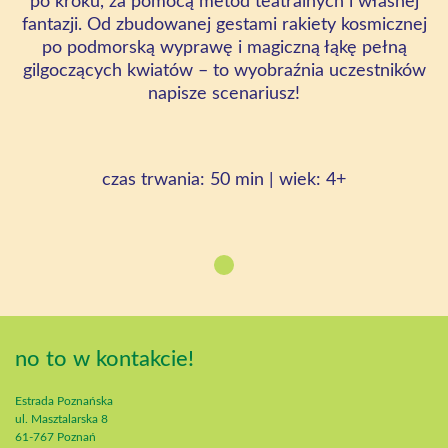
po kroku, za pomocą metod teatralnych i własnej
fantazji. Od zbudowanej gestami rakiety kosmicznej
po podmorską wyprawę i magiczną łąkę pełną
gilgoczących kwiatów – to wyobraźnia uczestników
napisze scenariusz!
czas trwania: 50 min | wiek: 4+
no to w kontakcie!
Estrada Poznańska
ul. Masztalarska 8
61-767 Poznań