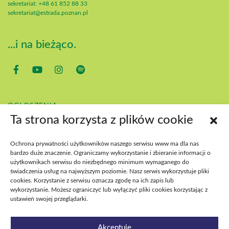
sekretariat: +48 61 852 88 33
sekretariat@estrada.poznan.pl
...i na bieżąco.
OGŁOSZENIA
KONTAKT
Ta strona korzysta z plików cookie
POBIERZ
BIP
Ochrona prywatności użytkowników naszego serwisu www ma dla nas
DEKLARACJA DOSTĘPNOŚCI
bardzo duże znaczenie. Ograniczamy wykorzystanie i zbieranie informacji o
DOSTĘPNOŚĆ WYDARZEŃ
użytkownikach serwisu do niezbędnego minimum wymaganego do
świadczenia usług na najwyższym poziomie. Nasz serwis wykorzystuje pliki
cookies. Korzystanie z serwisu oznacza zgodę na ich zapis lub
wykorzystanie. Możesz ograniczyć lub wyłączyć pliki cookies korzystając z
ustawień swojej przeglądarki.
Akceptuję