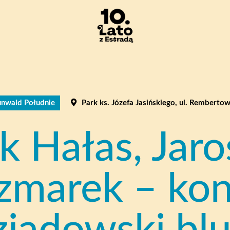
nwald Południe
Park ks. Józefa Jasińskiego, ul. Remberto
k Hałas, Jar
zmarek – kon