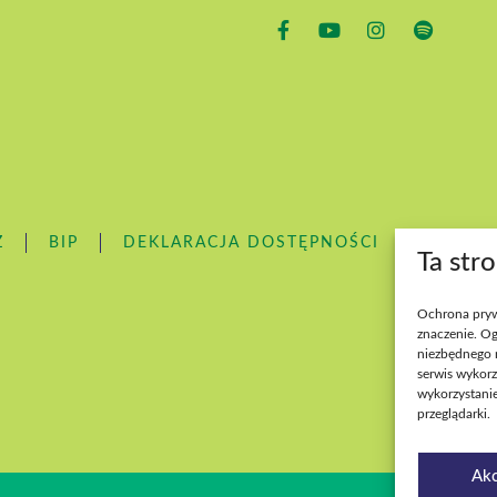
Z
BIP
DEKLARACJA DOSTĘPNOŚCI
DOSTĘ
Ta str
Ochrona pryw
znaczenie. Og
niezbędnego 
serwis wykorz
wykorzystanie
przeglądarki.
Akc