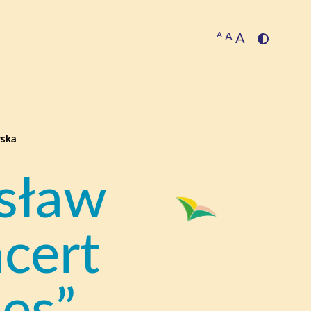
A
A
A
wska
osław
cert