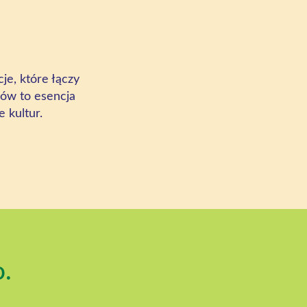
je, które łączy
gów to esencja
 kultur.
o.