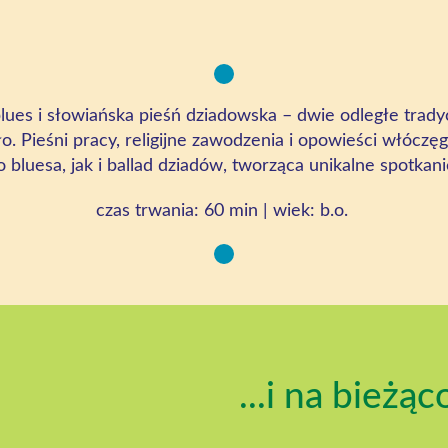
ues i słowiańska pieśń dziadowska – dwie odległe tradyc
o. Pieśni pracy, religijne zawodzenia i opowieści włóczę
 bluesa, jak i ballad dziadów, tworząca unikalne spotkanie
czas trwania: 60 min | wiek:
b.o
.
...i na bieżąc