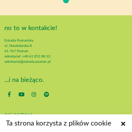
no to w kontakcie!
Estrada Poznańska
ul. Masztalarska 8
61-767 Poznań
sekretariat: +48 61 852 88 33
sekretariat@estrada.poznan.pl
...i na bieżąco.
OGŁOSZENIA
Ta strona korzysta z plików cookie
KONTAKT
POBIERZ