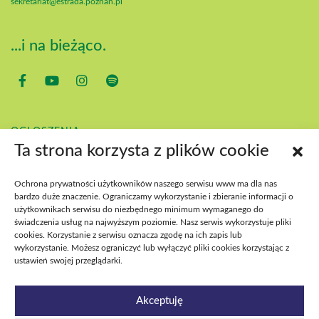
sekretariat@estrada.poznan.pl
...i na bieżąco.
OGŁOSZENIA
KONTAKT
Ta strona korzysta z plików cookie
POBIERZ
BIP
Ochrona prywatności użytkowników naszego serwisu www ma dla nas
DEKLARACJA DOSTĘPNOŚCI
bardzo duże znaczenie. Ograniczamy wykorzystanie i zbieranie informacji o
DOSTĘPNOŚĆ WYDARZEŃ
użytkownikach serwisu do niezbędnego minimum wymaganego do
świadczenia usług na najwyższym poziomie. Nasz serwis wykorzystuje pliki
cookies. Korzystanie z serwisu oznacza zgodę na ich zapis lub
wykorzystanie. Możesz ograniczyć lub wyłączyć pliki cookies korzystając z
ustawień swojej przeglądarki.
Akceptuję