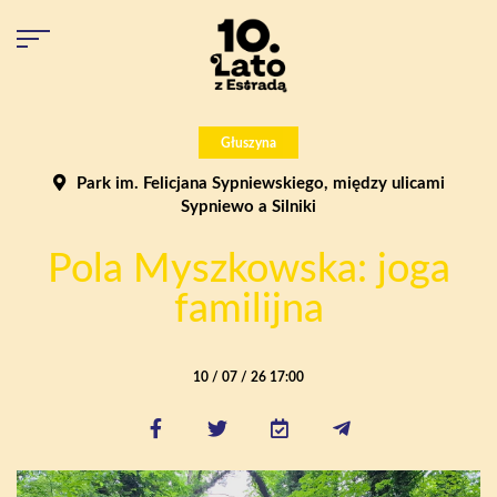
Głuszyna
Park im. Felicjana Sypniewskiego, między ulicami
Sypniewo a Silniki
Pola Myszkowska: joga
familijna
10 / 07 / 26 17:00