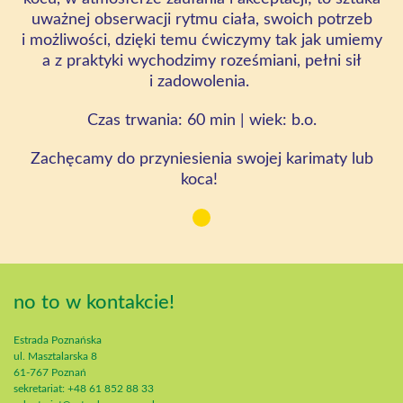
uważnej obserwacji rytmu ciała, swoich potrzeb
i możliwości, dzięki temu ćwiczymy tak jak umiemy
a z praktyki wychodzimy roześmiani, pełni sił
i zadowolenia.
Czas trwania: 60 min
| wiek:
b.o
.
Zachęcamy
do przyniesienia swojej karimaty lub
koca
!
no to w kontakcie!
Estrada Poznańska
ul. Masztalarska 8
61-767 Poznań
sekretariat: +48 61 852 88 33