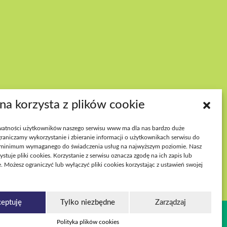
PNOŚĆ WYDARZEŃ
ona korzysta z plików cookie
atności użytkowników naszego serwisu www ma dla nas bardzo duże
raniczamy wykorzystanie i zbieranie informacji o użytkownikach serwisu do
minimum wymaganego do świadczenia usług na najwyższym poziomie. Nasz
ystuje pliki cookies. Korzystanie z serwisu oznacza zgodę na ich zapis lub
. Możesz ograniczyć lub wyłączyć pliki cookies korzystając z ustawień swojej
eptuję
Tylko niezbędne
Zarządzaj
Polityka plików cookies
erbezpieczeństwo