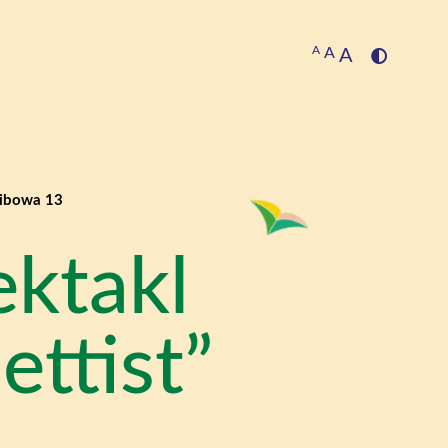
A
A
A
kibowa 13
ektakl
ttist”