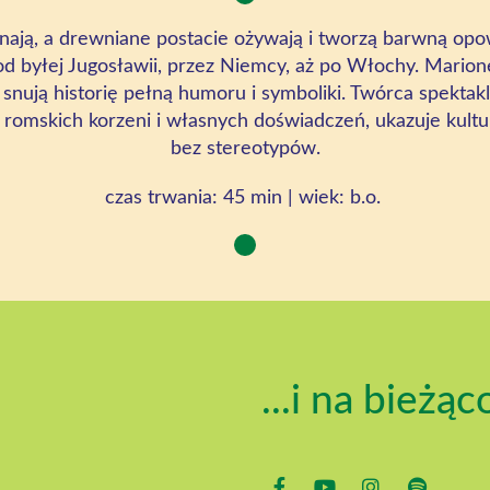
inają, a drewniane postacie ożywają i tworzą barwną op
d byłej Jugosławii, przez Niemcy, aż po Włochy. Marion
, snują historię pełną humoru i symboliki. Twórca spektaklu
z romskich korzeni i własnych doświadczeń, ukazuje kul
bez stereotypów.
czas trwania: 45 min | wiek: b.o.
...i na bieżąc