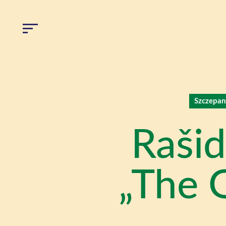
Szczepan
Rašid
„The 