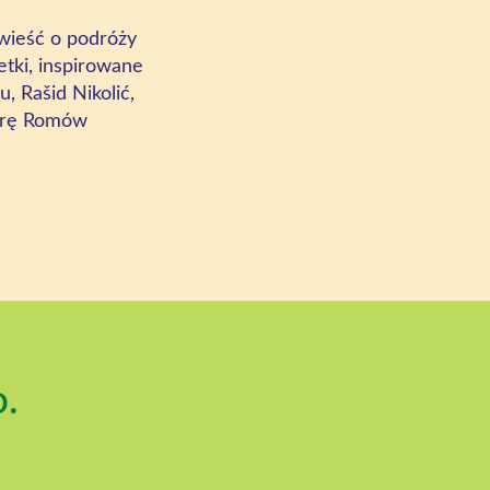
owieść o podróży
etki, inspirowane
, Rašid Nikolić,
turę Romów
o.