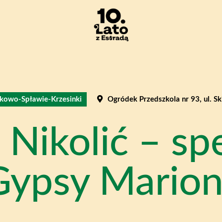
kowo-Spławie-Krzesinki
Ogródek Przedszkola nr 93, ul. S
 Nikolić – sp
Gypsy Marione