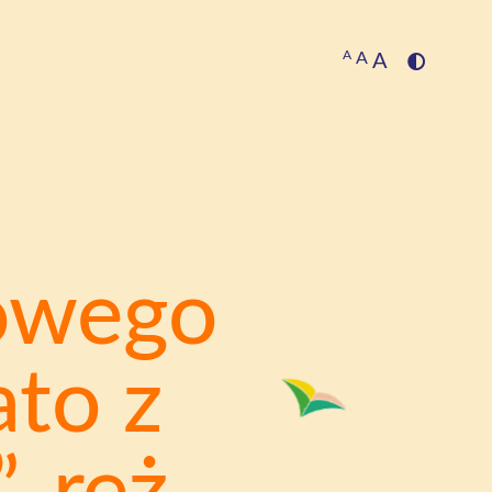
A
A
A
rowego
ato z