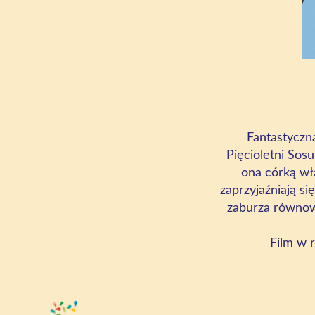
Fantastyczn
Pięcioletni Sos
ona córką wł
zaprzyjaźniają si
zaburza równowa
Film w 