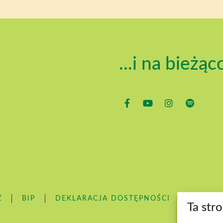
...i na bieżąc
Z
BIP
DEKLARACJA DOSTĘPNOŚCI
DOSTĘ
Ta str