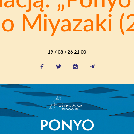
acją: „Ponyo”,
o Miyazaki (
19 / 08 / 26 21:00