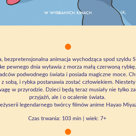
a, bezpretensjonalna animacja wychodząca spod szyldu St
uke pewnego dnia wyławia z morza małą czerwoną rybkę. 
adców podwodnego świata i posiada magiczne moce. Chł
ę z sobą, i rybka postanawia zostać człowiekiem. Niestety
gę w przyrodzie. Dzieci będą teraz musiały nie tylko z
przyjaźń, ale i o ocalenie świata.
reżyserii legendarnego twórcy filmów anime Hayao Miya
Czas
trwania:
103 min
| wiek:
7+