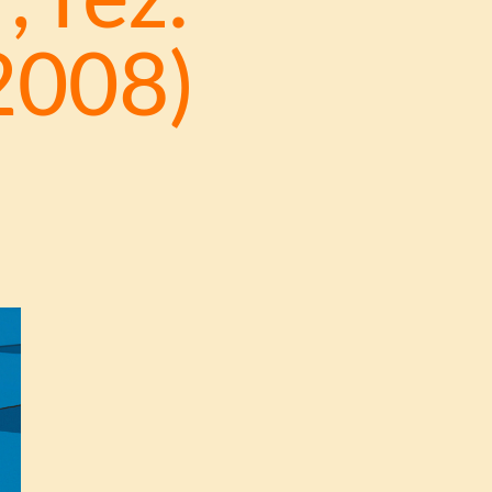
 reż.
2008)