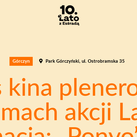
Górczyn
Park Górczyński, ul. Ostrobramska 35
 kina plene
mach akcji L