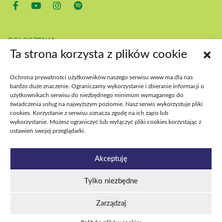
OGŁOSZENIA
KONTAKT
Ta strona korzysta z plików cookie
POBIERZ
BIP
Ochrona prywatności użytkowników naszego serwisu www ma dla nas
DEKLARACJA DOSTĘPNOŚCI
bardzo duże znaczenie. Ograniczamy wykorzystanie i zbieranie informacji o
DOSTĘPNOŚĆ WYDARZEŃ
użytkownikach serwisu do niezbędnego minimum wymaganego do
świadczenia usług na najwyższym poziomie. Nasz serwis wykorzystuje pliki
cookies. Korzystanie z serwisu oznacza zgodę na ich zapis lub
wykorzystanie. Możesz ograniczyć lub wyłączyć pliki cookies korzystając z
ustawień swojej przeglądarki.
Akceptuję
Tylko niezbędne
Estrada Poznańska 2026
Polityka plików cookies
Polityka prywatności i RODO
Deklaracja dostępności
Zarządzaj
Dostępność wydarzeń
Cyberbezpieczeństwo