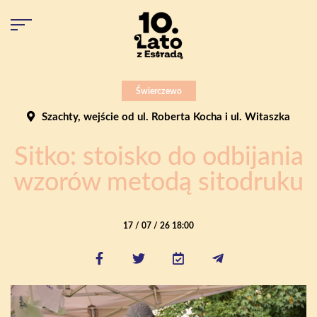
Świerczewo
Szachty, wejście od ul. Roberta Kocha i ul. Witaszka
Sitko: stoisko do odbijania
wzorów metodą sitodruku
17 / 07 / 26 18:00