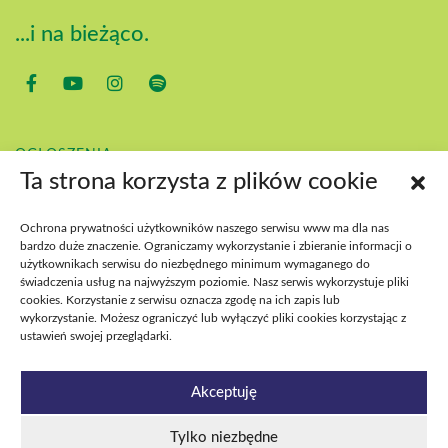
...i na bieżąco.
OGŁOSZENIA
KONTAKT
Ta strona korzysta z plików cookie
POBIERZ
BIP
Ochrona prywatności użytkowników naszego serwisu www ma dla nas
DEKLARACJA DOSTĘPNOŚCI
bardzo duże znaczenie. Ograniczamy wykorzystanie i zbieranie informacji o
DOSTĘPNOŚĆ WYDARZEŃ
użytkownikach serwisu do niezbędnego minimum wymaganego do
świadczenia usług na najwyższym poziomie. Nasz serwis wykorzystuje pliki
cookies. Korzystanie z serwisu oznacza zgodę na ich zapis lub
wykorzystanie. Możesz ograniczyć lub wyłączyć pliki cookies korzystając z
ustawień swojej przeglądarki.
Akceptuję
Tylko niezbędne