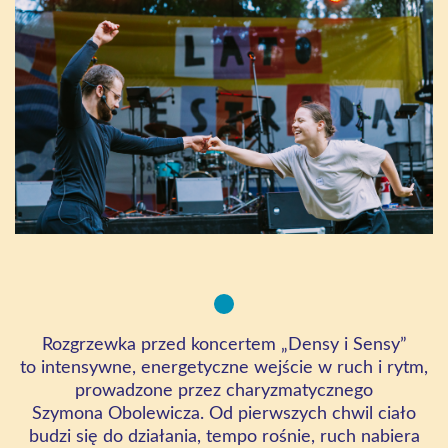
Rozgrzewka przed koncertem „
Densy
i Sensy”
to intensywne, energetyczne wejście w ruch i rytm,
prowadzone przez charyzmatycznego
Szymona
Obolewicza
. Od pierwszych chwil ciało
budzi się do działania, tempo rośnie, ruch nabiera