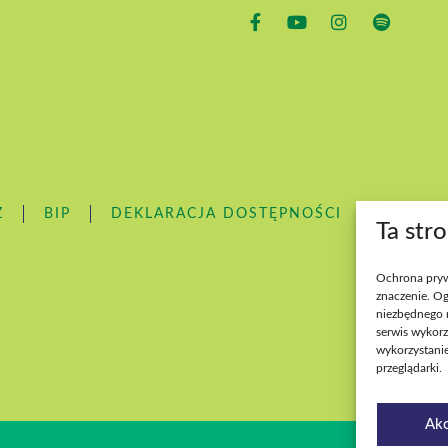
Z
BIP
DEKLARACJA DOSTĘPNOŚCI
DOSTĘ
Ta str
Ochrona pryw
znaczenie. Og
niezbędnego 
serwis wykorz
wykorzystanie
przeglądarki.
Akc