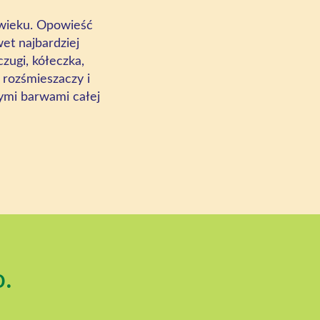
wieku. Opowieść
et najbardziej
czugi, kółeczka,
,
rozśmieszaczy
i
ymi barwami całej
o.