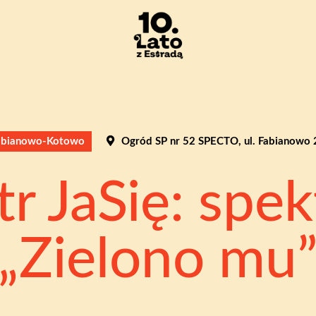
abianowo-Kotowo
Ogród SP nr 52 SPECTO, ul. Fabianowo 
tr JaSię: spek
„Zielono mu