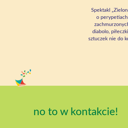
Spektakl
„Zielon
o perypetiach
zachmurzonych. 
diabolo, piłecz
sztuczek nie do 
no to w kontakcie!