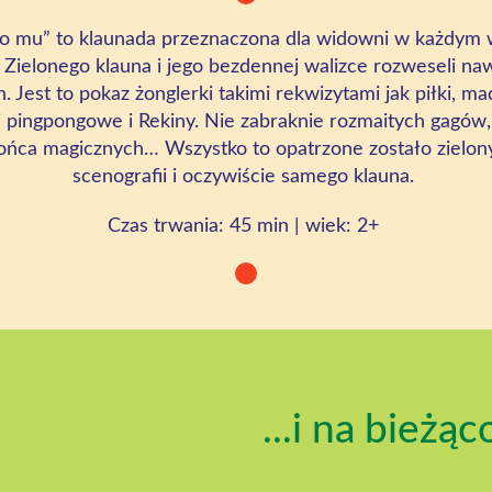
o mu” t
o klaunada przeznaczona dla widowni w każdym 
 Zielonego klauna i jego bezdennej walizce rozweseli naw
Jest to pokaz żonglerki takimi rekwizytami jak piłki, ma
ki pingpongowe i Rekiny. Nie zabraknie rozmaitych gagów
końca magicznych… Wszystko to opatrzone zostało zielon
scenografii i oczywiście samego klauna.
Czas
trwania: 45
min
| wiek
:
2+
...i na bieżąc