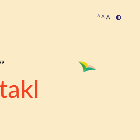
A
A
A
29
takl
”