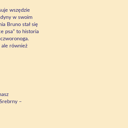
suje wszędzie
jedyny w swoim
ia Bruno stał się
 psa” to historia
u czworonoga.
 ale również
masz
 Srebrny –