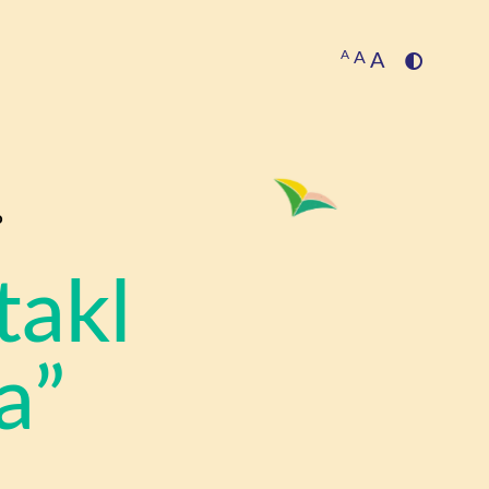
A
A
A
o
takl
a”