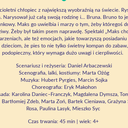
cioletni chłopiec z największą wyobraźnią na świecie. Ry
m. Narysował już całą swoją rodzinę i… Bruna. Bruno to 
unkowy. Maks go uwielbia i marzy o tym, żeby któregoś dn
iwy. Żeby był takim psem naprawdę. Spektakl „Maks chce
arzeniach, ale też emocjach, jakie towarzyszą posiadani
dzieciom, że pies to nie tylko świetny kompan do zabaw,
podopieczny, który wymaga dużo uwagi i cierpliwości.
Scenariusz i reżyseria: Daniel Arbaczewski
Scenografia, lalki, kostiumy: Marta Ożóg
Muzyka: Hubert Pyrgies, Marcin Sojka
Choreografia: Eryk Makohon
ada: Karolina Daniec–Franczyk, Magdalena Dymsza, To
 Bartłomiej Zdeb, Marta Zoń, Bartek Cieniawa, Grażyna
Rosa, Paulina Lasyk, Mieszko Syc
Czas trwania:
45 min | wiek: 4+