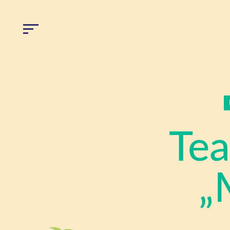
Tea
„