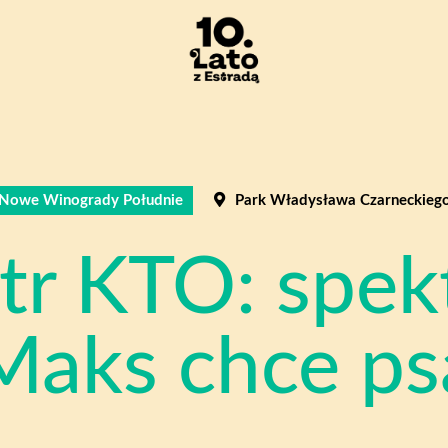
Nowe Winogrady Południe
Park Władysława Czarneckieg
tr KTO: spek
Maks chce ps