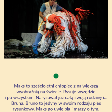
Maks to sześcioletni chłopiec z największą
wyobraźnią na świecie. Rysuje wszędzie
i po wszystkim. Narysował już całą swoją rodzinę i…
Bruna. Bruno to jedyny w swoim rodzaju pies
rysunkowy. Maks go uwielbia i marzy o tym,