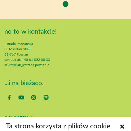
no to w kontakcie!
Estrada Poznańska
ul. Masztalarska 8
61-767 Poznań
sekretariat: +48 61 852 88 33
sekretariat@estrada.poznan.pl
...i na bieżąco.
OGŁOSZENIA
KONTAKT
Ta strona korzysta z plików cookie