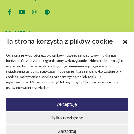
OGŁOSZENIA
KONTAKT
Ta strona korzysta z plików cookie
POBIERZ
BIP
Ochrona prywatności użytkowników naszego serwisu www ma dla nas
DEKLARACJA DOSTĘPNOŚCI
bardzo duże znaczenie. Ograniczamy wykorzystanie i zbieranie informacji o
DOSTĘPNOŚĆ WYDARZEŃ
użytkownikach serwisu do niezbędnego minimum wymaganego do
świadczenia usług na najwyższym poziomie. Nasz serwis wykorzystuje pliki
cookies. Korzystanie z serwisu oznacza zgodę na ich zapis lub
wykorzystanie. Możesz ograniczyć lub wyłączyć pliki cookies korzystając z
ustawień swojej przeglądarki.
Akceptuję
Tylko niezbędne
Estrada Poznańska 2026
Polityka plików cookies
Polityka prywatności i RODO
Deklaracja dostępności
Zarządzaj