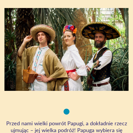
Przed nami wielki powrót Papugi, a dokładnie rzecz
ujmując – jej wielka podróż! Papuga wybiera się