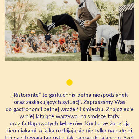
„Ristorante” to garkuchnia pełna niespodzianek
oraz zaskakujących sytuacji. Zapraszamy Was
do gastronomii pełnej wrażeń i śmiechu. Znajdziecie
w niej latające warzywa, najsłodsze torty
oraz fajtłapowatych kelnerów. Kucharze żonglują
ziemniakami, a jajka rozbijają się nie tylko na patelni.
Ich gagi bywają tak ostre jak papryczki jalapeno. Szef