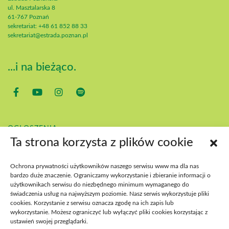
ul. Masztalarska 8
61-767 Poznań
sekretariat: +48 61 852 88 33
sekretariat@estrada.poznan.pl
...i na bieżąco.
OGŁOSZENIA
Ta strona korzysta z plików cookie
KONTAKT
POBIERZ
BIP
Ochrona prywatności użytkowników naszego serwisu www ma dla nas
DEKLARACJA DOSTĘPNOŚCI
bardzo duże znaczenie. Ograniczamy wykorzystanie i zbieranie informacji o
użytkownikach serwisu do niezbędnego minimum wymaganego do
DOSTĘPNOŚĆ WYDARZEŃ
świadczenia usług na najwyższym poziomie. Nasz serwis wykorzystuje pliki
cookies. Korzystanie z serwisu oznacza zgodę na ich zapis lub
wykorzystanie. Możesz ograniczyć lub wyłączyć pliki cookies korzystając z
ustawień swojej przeglądarki.