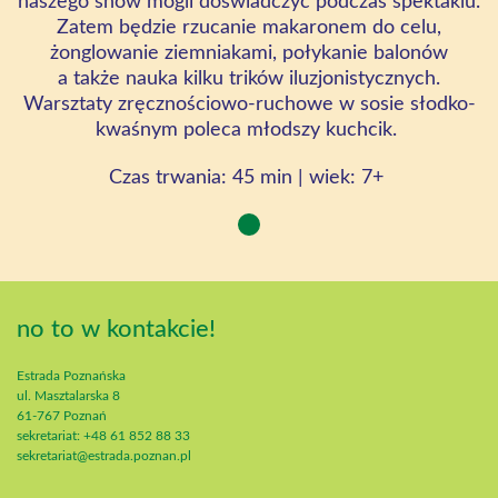
naszego show mogli doświadczyć podczas spektaklu.
Zatem będzie rzucanie makaronem do celu,
żonglowanie ziemniakami, połykanie balonów
a także nauka kilku trików iluzjonistycznych.
Warsztaty zręcznościowo-ruchowe w sosie słodko-
kwaśnym poleca młodszy kuchcik.
Czas
trwania:
45
min | wiek:
7+
no to w kontakcie!
Estrada Poznańska
ul. Masztalarska 8
61-767 Poznań
sekretariat: +48 61 852 88 33
sekretariat@estrada.poznan.pl