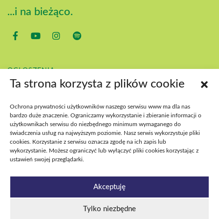
...i na bieżąco.
OGŁOSZENIA
KONTAKT
Ta strona korzysta z plików cookie
POBIERZ
BIP
Ochrona prywatności użytkowników naszego serwisu www ma dla nas
DEKLARACJA DOSTĘPNOŚCI
bardzo duże znaczenie. Ograniczamy wykorzystanie i zbieranie informacji o
DOSTĘPNOŚĆ WYDARZEŃ
użytkownikach serwisu do niezbędnego minimum wymaganego do
świadczenia usług na najwyższym poziomie. Nasz serwis wykorzystuje pliki
cookies. Korzystanie z serwisu oznacza zgodę na ich zapis lub
wykorzystanie. Możesz ograniczyć lub wyłączyć pliki cookies korzystając z
ustawień swojej przeglądarki.
Akceptuję
Tylko niezbędne