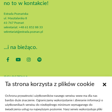
no to w kontakcie!
Estrada Poznańska
ul. Masztalarska 8
61-767 Poznań
sekretariat: +48 61 852 88 33
sekretariat@estrada.poznan.pl
...i na bieżąco.
OGŁOSZENIA
KONTAKT
Ta strona korzysta z plików cookie
POBIERZ
BIP
Ochrona prywatności użytkowników naszego serwisu www ma dla nas
DEKLARACJA DOSTĘPNOŚCI
bardzo duże znaczenie. Ograniczamy wykorzystanie i zbieranie informacji o
DOSTĘPNOŚĆ WYDARZEŃ
użytkownikach serwisu do niezbędnego minimum wymaganego do
świadczenia usług na najwyższym poziomie. Nasz serwis wykorzystuje pliki