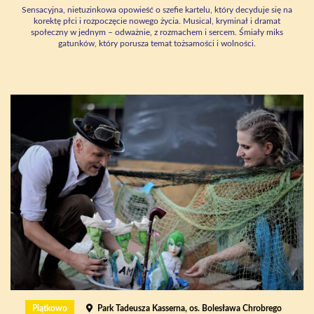
Sensacyjna, nietuzinkowa opowieść o szefie kartelu, który decyduje się na
korektę płci i rozpoczęcie nowego życia. Musical, kryminał i dramat
społeczny w jednym – odważnie, z rozmachem i sercem. Śmiały miks
gatunków, który porusza temat tożsamości i wolności.
Piątkowo
Park Tadeusza Kasserna, os. Bolesława Chrobrego