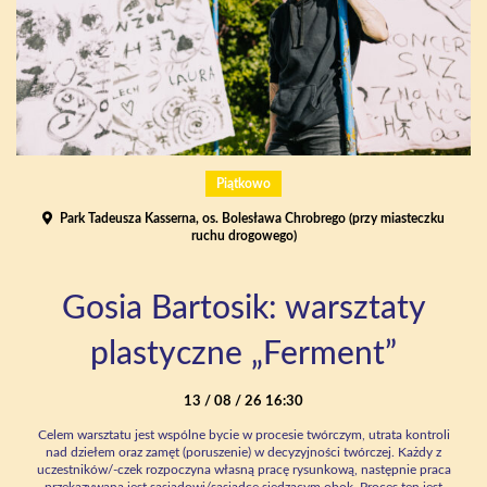
Piątkowo
Park Tadeusza Kasserna, os. Bolesława Chrobrego (przy miasteczku
ruchu drogowego)
Gosia Bartosik: warsztaty
plastyczne „Ferment”
13 / 08 / 26 16:30
Celem warsztatu jest wspólne bycie w procesie twórczym, utrata kontroli
nad dziełem oraz zamęt (poruszenie) w decyzyjności twórczej. Każdy z
uczestników/-czek rozpoczyna własną pracę rysunkową, następnie praca
przekazywana jest sąsiadowi/sąsiadce siedzącym obok. Proces ten jest