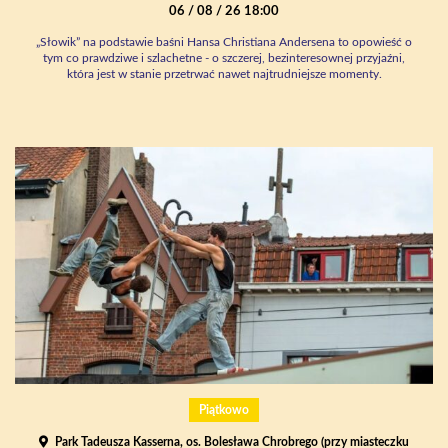
06 / 08 / 26 18:00
„Słowik” na podstawie baśni Hansa Christiana Andersena to opowieść o
tym co prawdziwe i szlachetne - o szczerej, bezinteresownej przyjaźni,
która jest w stanie przetrwać nawet najtrudniejsze momenty.
Piątkowo
Park Tadeusza Kasserna, os. Bolesława Chrobrego (przy miasteczku