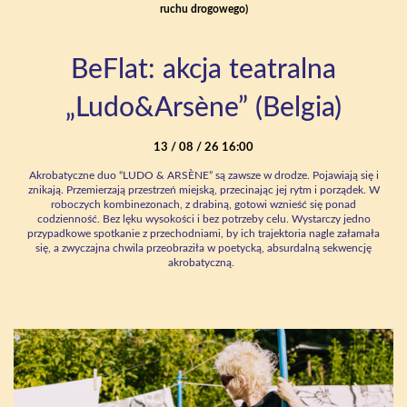
ruchu drogowego)
BeFlat: akcja teatralna
„Ludo&Arsène” (Belgia)
13 / 08 / 26 16:00
Akrobatyczne duo “LUDO & ARSÈNE” są zawsze w drodze. Pojawiają się i
znikają. Przemierzają przestrzeń miejską, przecinając jej rytm i porządek. W
roboczych kombinezonach, z drabiną, gotowi wznieść się ponad
codzienność. Bez lęku wysokości i bez potrzeby celu. Wystarczy jedno
przypadkowe spotkanie z przechodniami, by ich trajektoria nagle załamała
się, a zwyczajna chwila przeobraziła w poetycką, absurdalną sekwencję
akrobatyczną.