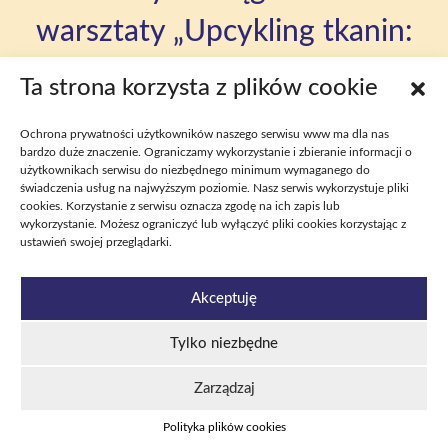
warsztaty „Upcykling tkanin:
włóczka z T-shirtu"
Ta strona korzysta z plików cookie
14 / 08 / 25 16:00
Ochrona prywatności użytkowników naszego serwisu www ma dla nas
Stary T-shirt może się przekształcić w elastyczną włóczkę, z której
bardzo duże znaczenie. Ograniczamy wykorzystanie i zbieranie informacji o
następnie powstanie coś pięknego, i to bez szycia! Na warsztatach
użytkownikach serwisu do niezbędnego minimum wymaganego do
ekologicznych pokażemy, jak to zrobić własnymi rękami. Zabierz swój T-
świadczenia usług na najwyższym poziomie. Nasz serwis wykorzystuje pliki
shirt (najlepiej bawełniany i bez nadruków), a resztę zapewniamy! Nie
cookies. Korzystanie z serwisu oznacza zgodę na ich zapis lub
martw się, jeśli nie znajdziesz koszulki – postaramy się mieć kilka w
wykorzystanie. Możesz ograniczyć lub wyłączyć pliki cookies korzystając z
zapasie.
ustawień swojej przeglądarki.
Akceptuję
Tylko niezbędne
Zarządzaj
Polityka plików cookies