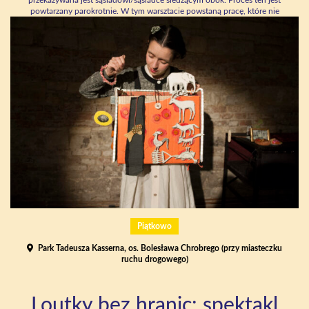
powtarzany parokrotnie. W tym warsztacie powstaną pracę, które nie
posiadają jednego autora, włączają współpracę i poprzez inne spojrzenie
na pojęcia moja-twoja-nasze-wasze postawią pytania o kondycji
dzisiejszego społeczeństwa. Po pracy twórczej zostanie zaproponowana
dyskusja i omówienie warsztatu.
Piątkowo
Park Tadeusza Kasserna, os. Bolesława Chrobrego (przy miasteczku
ruchu drogowego)
Loutky bez hranic: spektakl