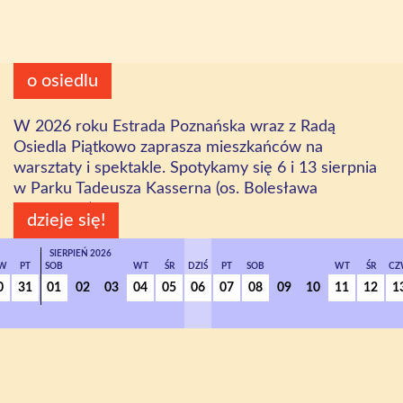
o osiedlu
W 2026 roku Estrada Poznańska wraz z Radą
Osiedla Piątkowo zaprasza mieszkańców na
warsztaty i spektakle. Spotykamy się 6 i 13 sierpnia
w Parku Tadeusza Kasserna (os. Bolesława
Chrobrego).
dzieje się!
SIERPIEŃ 2026
W
PT
SOB
WT
ŚR
DZIŚ
PT
SOB
WT
ŚR
CZ
0
31
01
02
03
04
05
06
07
08
09
10
11
12
1
ŚRODA
22
09