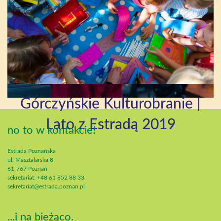
Górczyńskie Kulturobranie |
Lato z Estradą 2019
no to w kontakcie!
Estrada Poznańska
ul. Masztalarska 8
61-767 Poznań
sekretariat: +48 61 852 88 33
sekretariat@estrada.poznan.pl
...i na bieżąco.