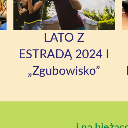
LATO Z
I
ESTRADĄ 2024 I
„Zgubowisko”
...i na bieżąc