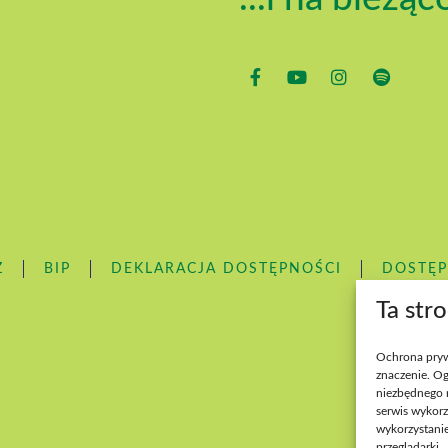
Z
BIP
DEKLARACJA DOSTĘPNOŚCI
DOSTĘ
Ta str
Ochrona pryw
znaczenie. Og
niezbędnego 
serwis wykorz
wykorzystanie
przeglądarki.