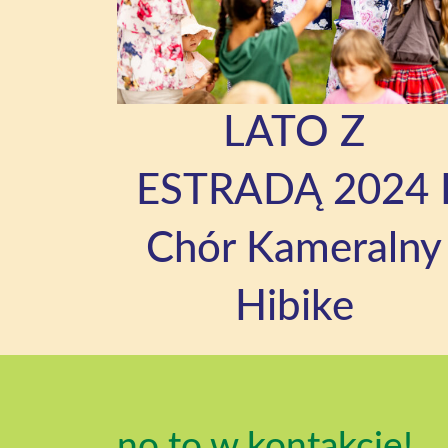
LATO Z
ESTRADĄ 2024 
Chór Kameralny
Hibike
no to w kontakcie!