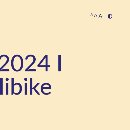
A
A
A
2024 I
ibike